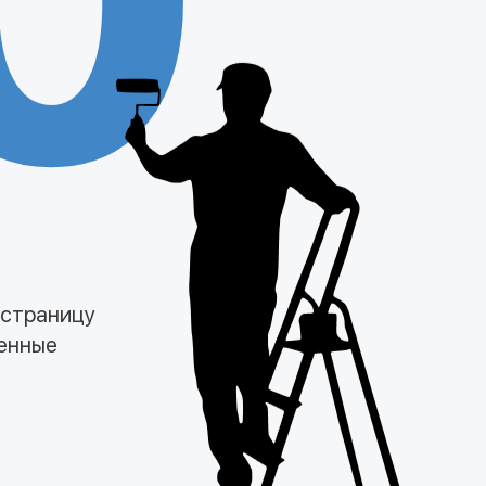
0
 страницу
менные