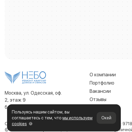
О компании
Портфолио
Вакансии
Москва, ул. Одесская, оф.
Отзывы
2, этаж 9
без выходных 9:00 - 22:00
Контакты
Пользуясь нашим сайтом, вы
соглашаетесь с тем, что
мы используем
Окей
ООО «Строительная компания НЕБО»
cookies
🍪
ИНН: 971
© 2019-2026. Все права защищены. Сайт не является публичн