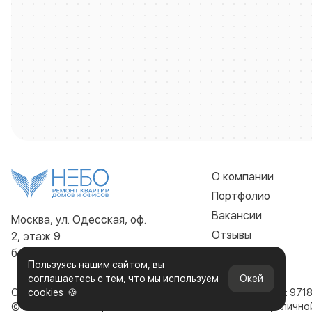
О компании
Портфолио
Вакансии
Москва, ул. Одесская, оф.
Отзывы
2, этаж 9
без выходных 9:00 - 22:00
Контакты
Пользуясь нашим сайтом, вы
соглашаетесь с тем, что
мы используем
Окей
ООО «Строительная компания НЕБО»
cookies
🍪
ИНН: 971
© 2019-2026. Все права защищены. Сайт не является публичн