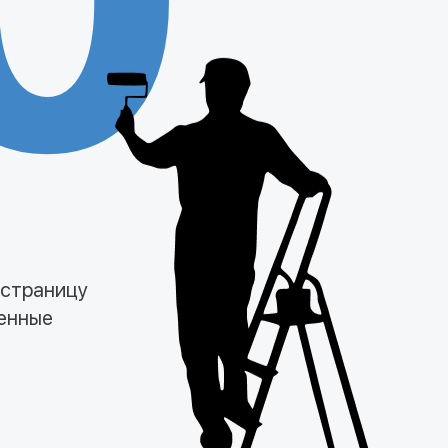
0
 страницу
менные