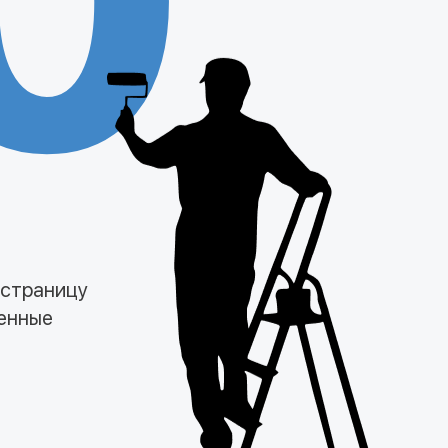
0
 страницу
менные