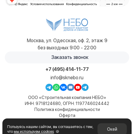
Москва, ул. Одесская, оф. 2, этаж 9
без выходных 9:00 - 22:00
Заказать звонок
+7 (495) 414-11-77
info@sknebo.ru
ООО «Строительная компания НЕБО»
ИНН: 9718124680, ОГРН: 1197746024442
Политика конфиденциальности
Оферта
Карта сайта
Пользуясь нашим сайтом, вы соглашаетесь с тем,
© 2019-2026. Все права защищены. Сайт не является
Окей
что
мы используем cookies
🍪
публичной офертой и носит информационный характер.