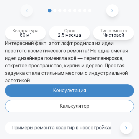
Квадратура
Срок
Тип ремонта
60 м²
2,5 месяца
Чистовой
Интересный факт: этот лофт родился из идеи
простого косметического ремонта! Но одна смелая
идея дизайнера поменяла всё — перепланировка,
открытое пространство, кирпич и дерево. Простая
задумка стала стильным местом с индустриальной
эстетикой.
Консультация
Калькулятор
Примеры ремонта квартир в новостройках
Прим