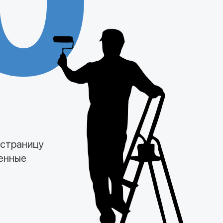
0
 страницу
менные