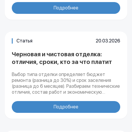
индустриального лофта — каждый стиль несет
Подробнее
в себе уникальную атмосферу. В этом обзоре
мы собрали практически все стили интерьера,
используемые дизайнерами сегодня, чтобы
помочь вам найти идеальный вариант для
вашей квартиры и вдохновиться на перемены.
Статья
20.03.2026
Черновая и чистовая отделка:
отличия, сроки, кто за что платит
Выбор типа отделки определяет бюджет
ремонта (разница до 30%) и срок заселения
(разница до 6 месяцев). Разбираем технические
отличия, состав работ и экономическую
целесообразность каждого варианта для
инвестора и собственника. Когда происходит
Подробнее
покупка недвижимости, будущий владелец
должен сразу оценить, сколько сил и денег он
готов вложить в обустройство своего будущего
дома.