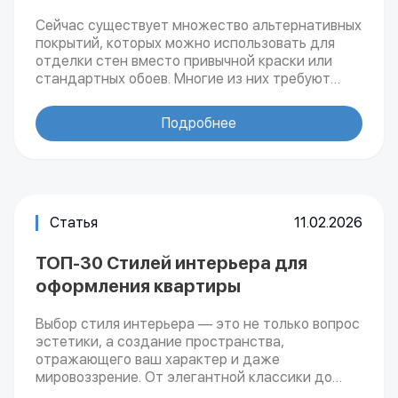
Сейчас существует множество альтернативных
покрытий, которых можно использовать для
отделки стен вместо привычной краски или
стандартных обоев. Многие из них требуют
большого опыта нанесения, к примеру, для
нанесения декоративной штукатурки нужно
Подробнее
уметь работать кельмой. Самый простой
вариант – это нанесение жидких обоев.
Статья
11.02.2026
ТОП-30 Стилей интерьера для
оформления квартиры
Выбор стиля интерьера — это не только вопрос
эстетики, а создание пространства,
отражающего ваш характер и даже
мировоззрение. От элегантной классики до
смелого бохо, от уютного сканди до