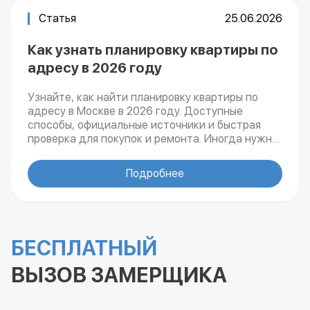
Статья
25.06.2026
Как узнать планировку квартиры по
адресу в 2026 году
Узнайте, как найти планировку квартиры по
адресу в Москве в 2026 году. Доступные
способы, официальные источники и быстрая
проверка для покупок и ремонта. Иногда нужно
срочно узнать, как выглядит квартира внутри.
Это может пригодиться при покупке жилья,
Подробнее
перед ремонтом или просто для уточнения
деталей. В 2026 году найти планировку стало
проще, но всё ещё важно знать, куда
обращаться и какие нюансы учитывать. В этой
инструкции специалисты ремонтно-
БЕСПЛАТНЫЙ
строительной компании sknebo.ru рассказали
только проверенные способы без лишней
ВЫЗОВ ЗАМЕРЩИКА
бюрократии.