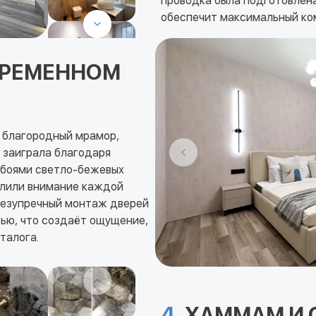
проводка была подготовлена
обеспечит максимальный ко
ВРЕМЕННОМ
я благородный мрамор,
 заиграла благодаря
обоями светло-бежевых
елили внимание каждой
безупречный монтаж дверей
тью, что создаёт ощущение,
талога.
4.
ХАММАМ И С