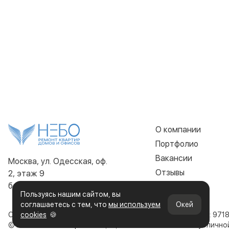
О компании
Портфолио
Вакансии
Москва, ул. Одесская, оф.
Отзывы
2, этаж 9
без выходных 9:00 - 22:00
Контакты
Пользуясь нашим сайтом, вы
соглашаетесь с тем, что
мы используем
Окей
ООО «Строительная компания НЕБО»
cookies
🍪
ИНН: 971
© 2019-2026. Все права защищены. Сайт не является публичн