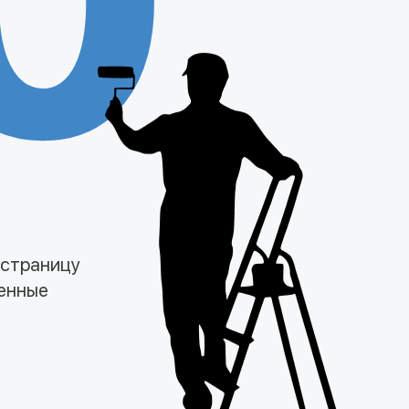
0
 страницу
менные