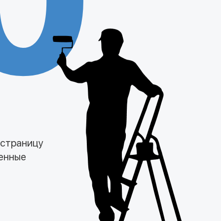
0
 страницу
менные